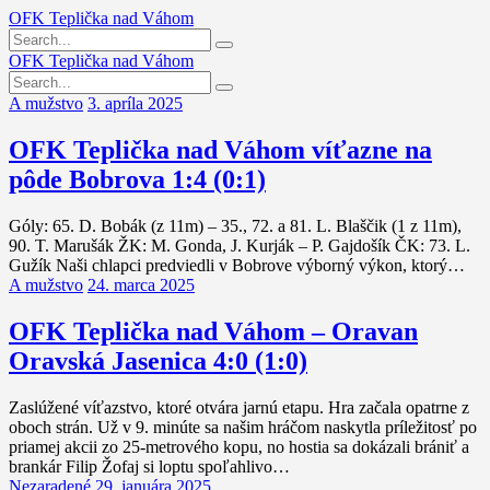
OFK Teplička nad Váhom
OFK Teplička nad Váhom
A mužstvo
3. apríla 2025
OFK Teplička nad Váhom víťazne na
pôde Bobrova 1:4 (0:1)
Góly: 65. D. Bobák (z 11m) – 35., 72. a 81. L. Blaščik (1 z 11m),
90. T. Marušák ŽK: M. Gonda, J. Kurják – P. Gajdošík ČK: 73. L.
Gužík Naši chlapci predviedli v Bobrove výborný výkon, ktorý…
A mužstvo
24. marca 2025
OFK Teplička nad Váhom – Oravan
Oravská Jasenica 4:0 (1:0)
Zaslúžené víťazstvo, ktoré otvára jarnú etapu. Hra začala opatrne z
oboch strán. Už v 9. minúte sa našim hráčom naskytla príležitosť po
priamej akcii zo 25-metrového kopu, no hostia sa dokázali brániť a
brankár Filip Žofaj si loptu spoľahlivo…
Nezaradené
29. januára 2025