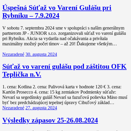
Úspešná Súťaž vo Varení Gulášu pri
Rybníku – 7.9.2024
V sobotu 7. septembra 2024 sme v spolupráci s naším generálnym
partnerom JP - JUNIOR s.r.o. zorganizovali súťaž vo varení gulášu
pri Rybníku. Akcia sa vydarila nad očakávania a privítala
maximálny možný počet tímov – až 20! Ďakujeme všetkým…
Nezaradené
30. augusta 2024
Súťaž vo varení gulášu pod záštitou OFK
Teplička n.V.
1. cena: Kotlina 2. cena: Palivová karta v hodnote 120 € 3. cena:
Kartón Prosecco 4. cena: 15 kg zemiakov Podmienky súťaže:
Nevarí sa segedínsky guláš Nevarí sa fazuľová polievka Mäso musí
byť bez predchádzajúcej tepelnej úpravy Cibuľový základ…
Nezaradené
27. augusta 2024
Výsledky zápasov 25-26.08.2024