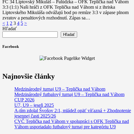
FC 34 Liptovský Mikuláš – Palúdzka – OFK Teplička nad Váhom
3:3 (1:1) Naši hráči z OFK Teplička nad Váhom si z ihriska
Liptovského Mikuláša odvážajú bod po remíze 3:3 v zápase plnom
zvratov a penaltiových rozhodnutí. Zápas sa…
Stránkovanie
Page
Page
Page
Page
Page
<
1
2
3
4
5
>
Hľadať
príspevkov
Hľadať
Facebook
Najnovšie články
Medzinárodný turnaj U9 – Teplička nad Váhom
Medzinárodný futbalový turnaj U9 – Teplička nad Váhom
CUP 2026
U7, U9 – jeseň 2025
A-tím zdolal Švošov 2:1, mládež opäť víťazná + Zhodnotenie
jesennej časti 2025/26
CVČ Teplička nad Váhom v spolupráci s OFK Teplička nad
Váhom usporiadalo futbalový turnaj pre kategóriu U9