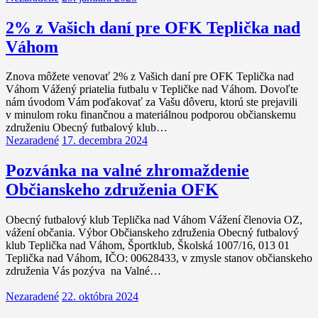
2% z Vašich daní pre OFK Teplička nad
Váhom
Znova môžete venovať 2% z Vašich daní pre OFK Teplička nad
Váhom Vážený priatelia futbalu v Tepličke nad Váhom. Dovoľte
nám úvodom Vám poďakovať za Vašu dôveru, ktorú ste prejavili
v minulom roku finančnou a materiálnou podporou občianskemu
združeniu Obecný futbalový klub…
Nezaradené
17. decembra 2024
Pozvánka na valné zhromaždenie
Občianskeho združenia OFK
Obecný futbalový klub Teplička nad Váhom Vážení členovia OZ,
vážení občania. Výbor Občianskeho združenia Obecný futbalový
klub Teplička nad Váhom, Športklub, Školská 1007/16, 013 01
Teplička nad Váhom, IČO: 00628433, v zmysle stanov občianskeho
združenia Vás pozýva na Valné…
Nezaradené
22. októbra 2024