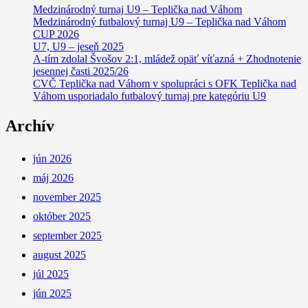
Medzinárodný turnaj U9 – Teplička nad Váhom
Medzinárodný futbalový turnaj U9 – Teplička nad Váhom
CUP 2026
U7, U9 – jeseň 2025
A-tím zdolal Švošov 2:1, mládež opäť víťazná + Zhodnotenie
jesennej časti 2025/26
CVČ Teplička nad Váhom v spolupráci s OFK Teplička nad
Váhom usporiadalo futbalový turnaj pre kategóriu U9
Archív
jún 2026
máj 2026
november 2025
október 2025
september 2025
august 2025
júl 2025
jún 2025