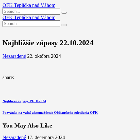
OFK Teplička nad Váhom
OFK Teplička nad Váhom
Najbližšie zápasy 22.10.2024
Nezaradené
22. októbra 2024
share:
Navigácia
Previous
Najbližšie zápasy 19.10.2024
Post
v
Next
Pozvánka na valné zhromaždenie Občianskeho združenia OFK
článku
Post
You May Also Like
Nezaradené
17. decembra 2024